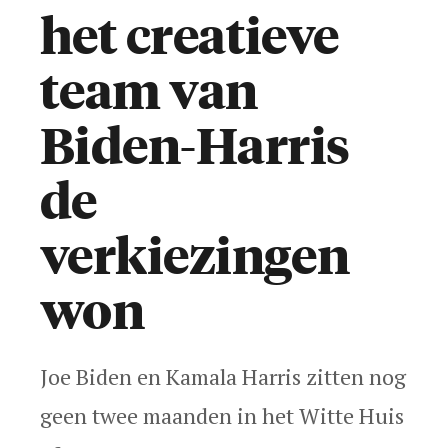
info@okgo.nl
het creatieve
+31 (0)23 890 20 80
team van




Biden-Harris
de
verkiezingen
won
Joe Biden en Kamala Harris zitten nog
geen twee maanden in het Witte Huis