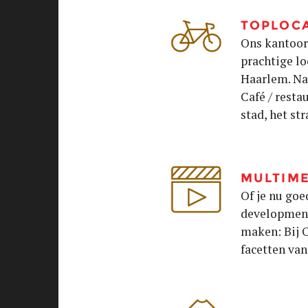
TOPLOCA
Ons kantoor 
prachtige lo
Haarlem. Na
Café / restau
stad, het str
MULTIME
Of je nu goe
development,
maken: Bij 
facetten va