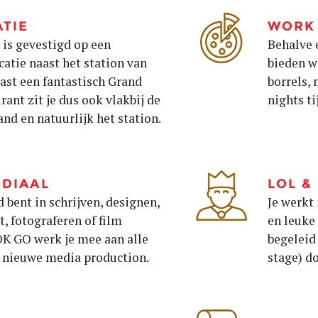
TIE
WORK 
is gevestigd op een
Behalve 
catie naast het station van
bieden w
ast een fantastisch Grand
borrels,
rant zit je dus ook vlakbij de
nights t
and en natuurlijk het station.
DIAAL
LOL &
d bent in schrijven, designen,
Je werkt
 fotograferen of film
en leuke
OK GO werk je mee aan alle
begeleid 
n nieuwe media production.
stage) do