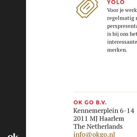
YOLO
Voor je werk
regelmatig n
perspresenta
is bij ons h
interessant
merken.
OK GO B.V.
Kennemerplein 6-14
2011 MJ Haarlem
The Netherlands
info@okgo.nl