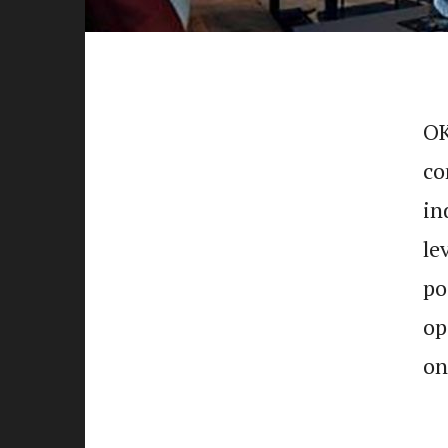
MOOIE
DINGEN
MAKEN
Blog
OK
co
LEES
EEN
in
BEETJE
BIJ
le
Contact
po
op
LAAT
on
VAN
JE
HOREN