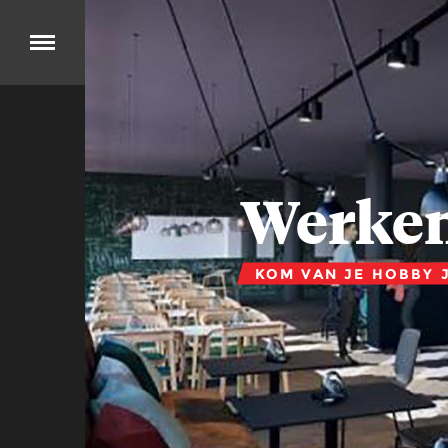
Over
DIT
IS
OK
GO
Werken
Cases
KOM VAN JE HOBBY 
BEKIJK
ONZE
PRODUCTEN
Jobs
KOM