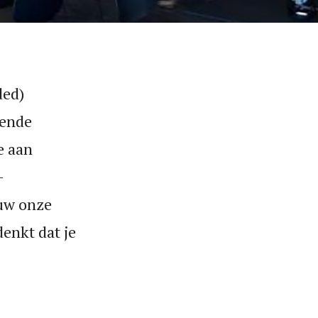
ded)
vende
e aan
-
uw onze
denkt dat je