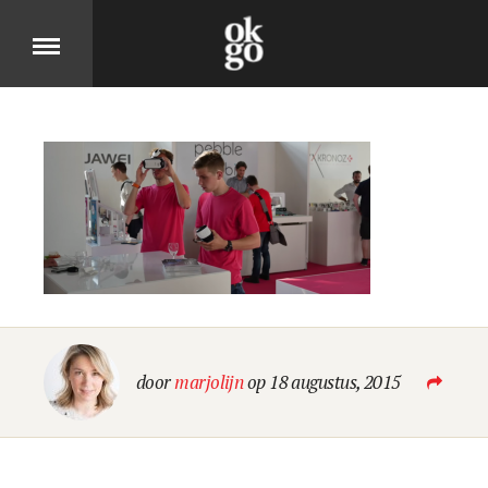
Over
DIT IS OK GO
Cases
BEKIJK ONZE PRODUCTEN
Jobs
door
marjolijn
op 18 augustus, 2015
KOM MOOIE DINGEN MAKEN