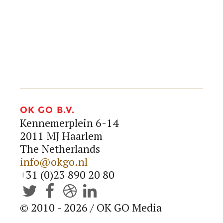
info@okgo.nl
+31 (0)23 890 20 80




OK GO B.V.
Kennemerplein 6-14
2011 MJ Haarlem
The Netherlands
info@okgo.nl
+31 (0)23 890 20 80




© 2010 - 2026 / OK GO Media