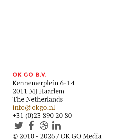
info@okgo.nl
+31 (0)23 890 20 80




OK GO B.V.
Kennemerplein 6-14
2011 MJ Haarlem
The Netherlands
info@okgo.nl
+31 (0)23 890 20 80




© 2010 - 2026 / OK GO Media