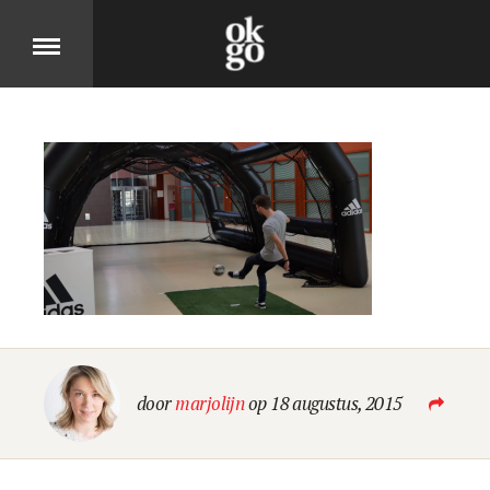
Over
DIT IS OK GO
Cases
BEKIJK ONZE PRODUCTEN
Jobs
door
marjolijn
op 18 augustus, 2015
KOM MOOIE DINGEN MAKEN