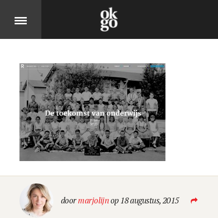
Over
DIT IS OK GO
Cases
BEKIJK ONZE PRODUCTEN
Jobs
door
marjolijn
op 18 augustus, 2015
KOM MOOIE DINGEN MAKEN