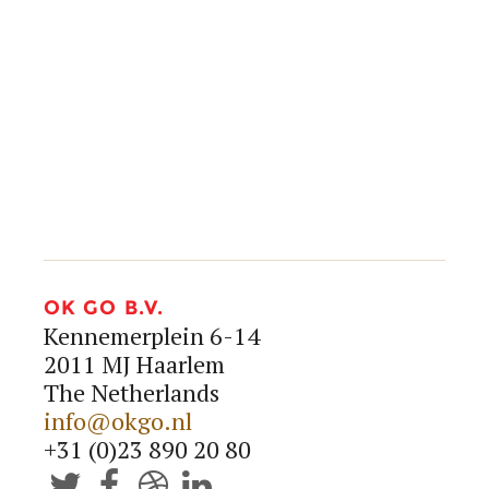
info@okgo.nl
+31 (0)23 890 20 80




OK GO B.V.
Kennemerplein 6-14
2011 MJ Haarlem
The Netherlands
info@okgo.nl
+31 (0)23 890 20 80



