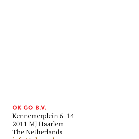
info@okgo.nl
+31 (0)23 890 20 80




OK GO B.V.
Kennemerplein 6-14
2011 MJ Haarlem
The Netherlands