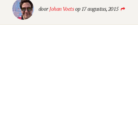
Blog
door
Johan Voets
op 17 augustus, 2015
LEES EEN BEETJE BIJ
Contact
LAAT VAN JE HOREN
OK GO B.V.
Kennemerplein 6-14
2011 MJ Haarlem (
Google Maps
)
The Netherlands