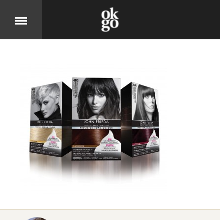
Over
DIT IS OK GO
Cases
BEKIJK ONZE PRODUCTEN
Jobs
KOM MOOIE DINGEN MAKEN