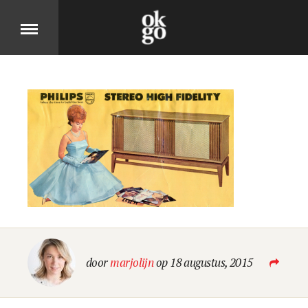
Over
DIT IS OK GO
Cases
BEKIJK ONZE PRODUCTEN
Jobs
door
marjolijn
op 18 augustus, 2015
KOM MOOIE DINGEN MAKEN