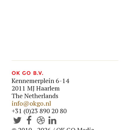
info@okgo.nl
+31 (0)23 890 20 80




OK GO B.V.
Kennemerplein 6-14
2011 MJ Haarlem
The Netherlands
info@okgo.nl
+31 (0)23 890 20 80




© 2010 - 2026 / OK GO Media