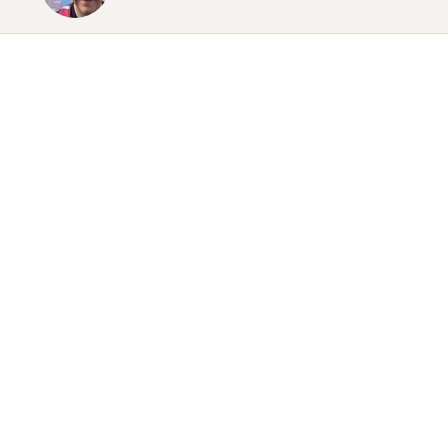
Blog
LEES EEN BEETJE BIJ
Contact
LAAT VAN JE HOREN
OK GO B.V.
Kennemerplein 6-14
2011 MJ Haarlem (
Google Maps
)
The Netherlands