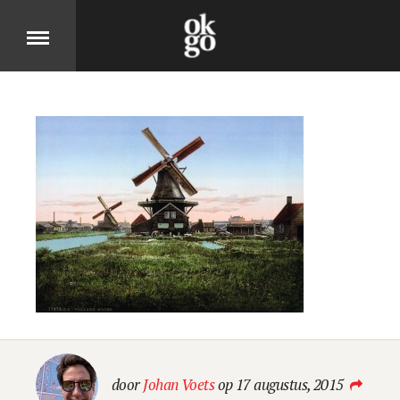
Over
DIT IS OK GO
Cases
BEKIJK ONZE PRODUCTEN
Jobs
KOM MOOIE DINGEN MAKEN
door
Johan Voets
op 17 augustus, 2015