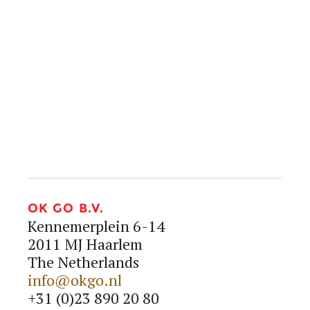
info@okgo.nl
+31 (0)23 890 20 80




OK GO B.V.
Kennemerplein 6-14
2011 MJ Haarlem
The Netherlands
info@okgo.nl
+31 (0)23 890 20 80