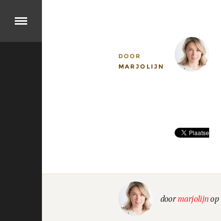
Over
DOOR
DIT
MARJOLIJN
IS
OK
GO
Cases
BEKIJK
ONZE
PRODUCTEN
Jobs
door
marjolijn
op 
KOM