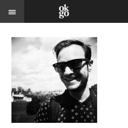
Over
DIT IS OK GO
Cases
BEKIJK ONZE PRODUCTEN
Jobs
KOM MOOIE DINGEN MAKEN