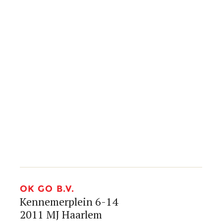
info@okgo.nl
+31 (0)23 890 20 80




OK GO B.V.
Kennemerplein 6-14
2011 MJ Haarlem