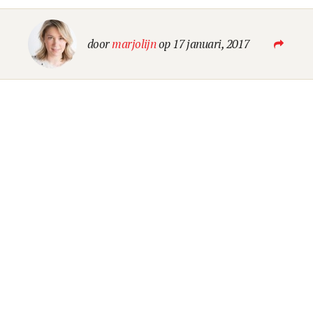
Blog
door
marjolijn
op 17 januari, 2017
LEES EEN BEETJE BIJ
Contact
LAAT VAN JE HOREN
OK GO B.V.
Kennemerplein 6-14
2011 MJ Haarlem (
Google Maps
)
The Netherlands