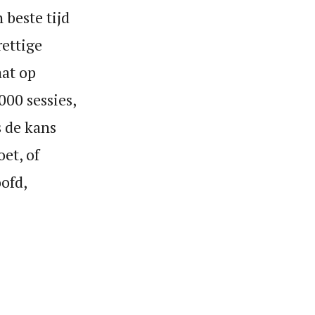
 beste tijd
rettige
aat op
00 sessies,
s de kans
et, of
oofd,