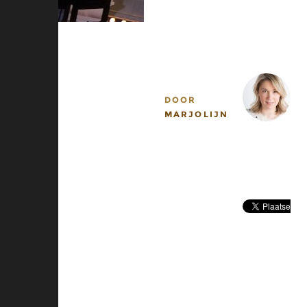
MOOIE
DINGEN
MAKEN
Blog
DOOR
MARJOLIJN
LEES
EEN
BEETJE
BIJ
Contact
LAAT
VAN
JE
HOREN