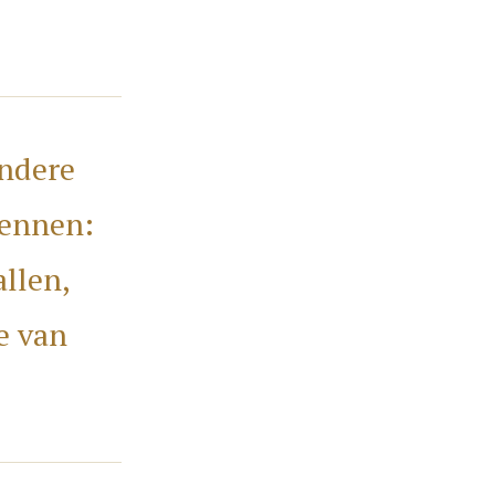
andere
kennen:
llen,
e van