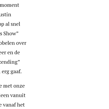
at moment
ustin
p al snel
ts Show”
bbelen over
eer en de
tzending”
 erg gaaf.
ie met onze
leen vanuit
e vanaf het