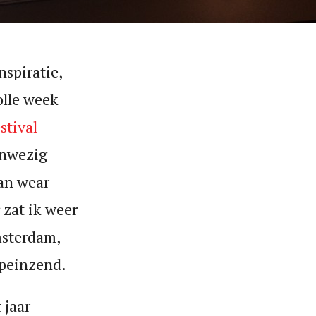
nspiratie,
olle week
stival
aanwezig
van wear-
 zat ik weer
msterdam,
rpeinzend.
 jaar