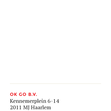
info@okgo.nl
+31 (0)23 890 20 80




OK GO B.V.
Kennemerplein 6-14
2011 MJ Haarlem