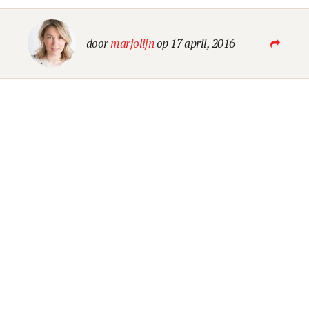
Blog
door
marjolijn
op 17 april, 2016
LEES EEN BEETJE BIJ
Contact
LAAT VAN JE HOREN
OK GO B.V.
Kennemerplein 6-14
2011 MJ Haarlem (
Google Maps
)
The Netherlands