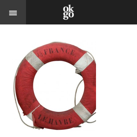
Over
DIT IS OK GO
Cases
BEKIJK ONZE PRODUCTEN
Jobs
KOM MOOIE DINGEN MAKEN