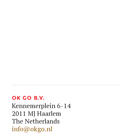
info@okgo.nl
+31 (0)23 890 20 80




OK GO B.V.
Kennemerplein 6-14
2011 MJ Haarlem
The Netherlands
info@okgo.nl