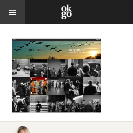
Over
DIT IS OK GO
Cases
BEKIJK ONZE PRODUCTEN
Jobs
KOM MOOIE DINGEN MAKEN