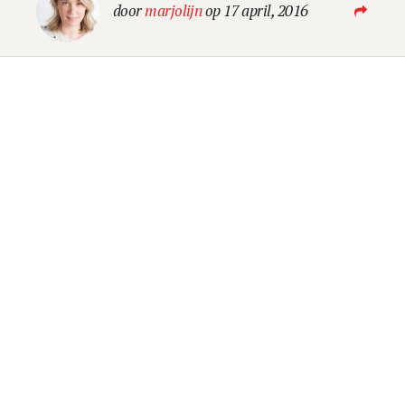
Blog
door
marjolijn
op 17 april, 2016
LEES EEN BEETJE BIJ
Contact
LAAT VAN JE HOREN
OK GO B.V.
Kennemerplein 6-14
2011 MJ Haarlem (
Google Maps
)
The Netherlands