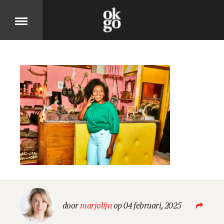
Over
DIT IS OK GO
Cases
BEKIJK ONZE PRODUCTEN
Jobs
door
marjolijn
op 04 februari, 2025
KOM MOOIE DINGEN MAKEN