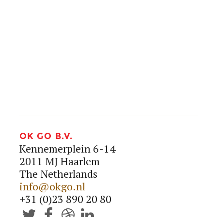
info@okgo.nl
+31 (0)23 890 20 80




OK GO B.V.
Kennemerplein 6-14
2011 MJ Haarlem
The Netherlands
info@okgo.nl
+31 (0)23 890 20 80



