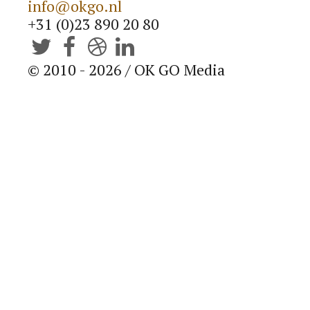
info@okgo.nl
Blog
+31 (0)23 890 20 80




LEES EEN BEETJE BIJ
© 2010 - 2026 / OK GO Media
Contact
LAAT VAN JE HOREN
OK GO B.V.
Kennemerplein 6-14
2011 MJ Haarlem (
Google Maps
)
The Netherlands