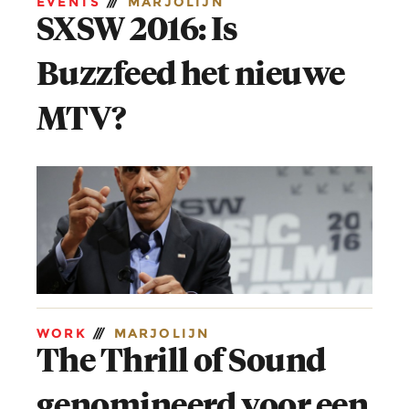
EVENTS
///
MARJOLIJN
SXSW 2016: Is
Buzzfeed het nieuwe
MTV?
WORK
///
MARJOLIJN
The Thrill of Sound
genomineerd voor een