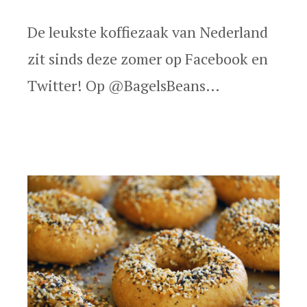
info@okgo.nl
+31 (0)23 890 20 80
De leukste koffiezaak van Nederland




zit sinds deze zomer op Facebook en
Twitter! Op @BagelsBeans…