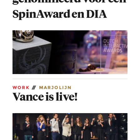
SpinAward en DIA
WORK
///
MARJOLIJN
Vance is live!