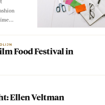
t
ashion
 time…
OLIJN
ilm Food Festival in
ght: Ellen Veltman