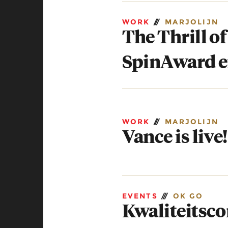
WORK
///
MARJOLIJN
The Thrill o
SpinAward e
WORK
///
MARJOLIJN
Vance is live!
EVENTS
///
OK GO
Kwaliteitsco