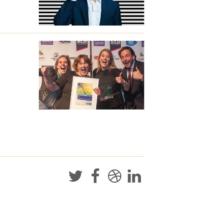



