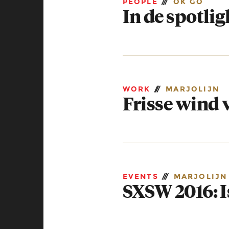
PEOPLE
///
OK GO
In de spotli
WORK
///
MARJOLIJN
Frisse wind 
EVENTS
///
MARJOLIJN
SXSW 2016: 