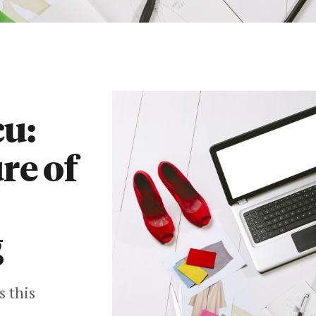
u:
re of
g
s this