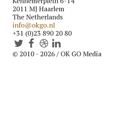
Kennemerplein 6-14
Blog
2011 MJ Haarlem
The Netherlands
info@okgo.nl
LEES EEN BEETJE BIJ
+31 (0)23 890 20 80
Contact




© 2010 - 2026 / OK GO Media
LAAT VAN JE HOREN
OK GO B.V.
Kennemerplein 6-14
2011 MJ Haarlem (
Google Maps
)
The Netherlands