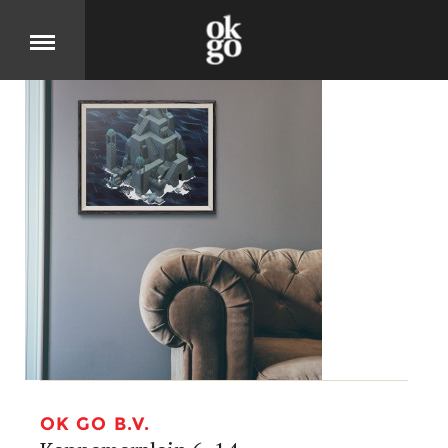
Over
DIT IS OK GO
Cases
BEKIJK ONZE PRODUCTEN
Jobs
KOM MOOIE DINGEN MAKEN
OK GO B.V.