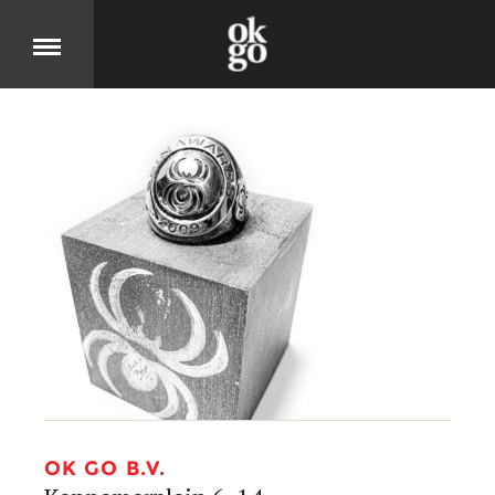
Over
DIT IS OK GO
Cases
BEKIJK ONZE PRODUCTEN
Jobs
KOM MOOIE DINGEN MAKEN
OK GO B.V.