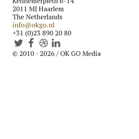
Kennemerplein 6-14
Blog
2011 MJ Haarlem
The Netherlands
info@okgo.nl
LEES EEN BEETJE BIJ
+31 (0)23 890 20 80
Contact




© 2010 - 2026 / OK GO Media
LAAT VAN JE HOREN
OK GO B.V.
Kennemerplein 6-14
2011 MJ Haarlem (
Google Maps
)
The Netherlands