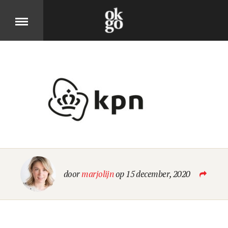
Over
DIT IS OK GO
Cases
BEKIJK ONZE PRODUCTEN
door
marjolijn
op 15 december, 2020
Jobs
KOM MOOIE DINGEN MAKEN